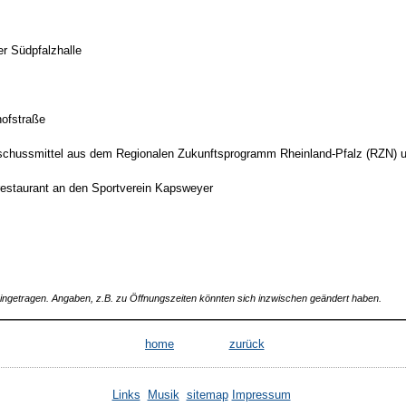
er Südpfalzhalle
hofstraße
uschussmittel aus dem Regionalen Zukunftsprogramm Rheinland-Pfalz (RZN) 
restaurant an den Sportverein Kapsweyer
 eingetragen. Angaben, z.B. zu Öffnungszeiten könnten sich inzwischen geändert haben.
home
zurück
Links
Musik
sitemap
Impressum