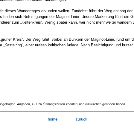
ufe dieses Wandertages erkunden wollen. Zunächst führt der Weg entlang der
s finden sich Befestigungen der Maginot-Linie. Unsere Markierung führt die 
derer zum „Keltenkreis“. Wenig später kann, wer nicht mehr weiter wandern w
„grüner Kreis“. Der Weg führt, vorbei an Bunkern der Maginot-Linie, rund um 
 „Kastelring“, einer uralten keltischen Anlage. Nach Besichtigung und kurze
 eingetragen. Angaben, z.B. zu Öffnungszeiten könnten sich inzwischen geändert haben.
home
zurück