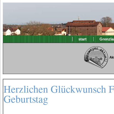
start
Grenzla
Ak
Herzlichen Glückwunsch Fr
Geburtstag