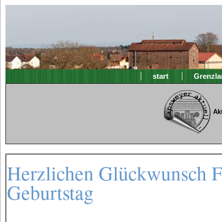
start
Grenzla
Ak
Herzlichen Glückwunsch Fr
Geburtstag