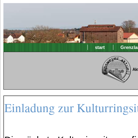
start
Grenzla
Ak
Einladung zur Kulturrings