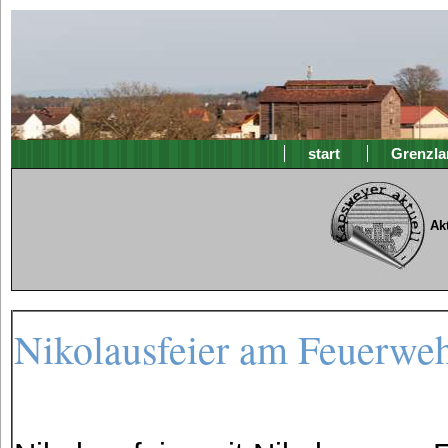
start
Grenzla
Ak
Nikolausfeier am Feuerweh