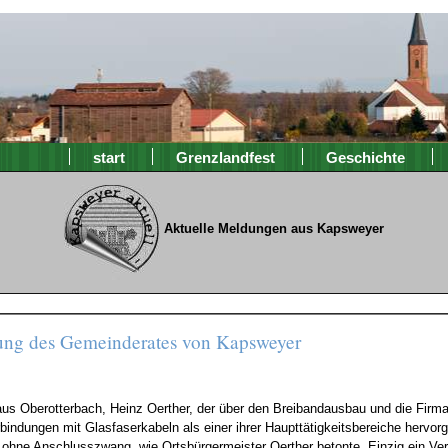
start
Grenzlandfest
Geschichte
Aktuelle Meldungen aus Kapsweyer
tzung des Gemeinderates von Kapsweyer
us Oberotterbach, Heinz Oerther, der über den Breibandausbau und die Firm
indungen mit Glasfaserkabeln als einer ihrer Haupttätigkeitsbereiche hervo
 ohne Anschlusszwang, wie Ortsbürgermeister Oerther betonte. Einzig ein Ver