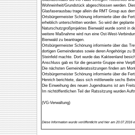
Wohneinheit/Grundstück abgeschlossen werden. Diese
Glasfaserausbau trage allein die RMT Group aus de
Ortsbürgermeister Schönung informierte über die Fert
erheblich unterschritten worden. So wird der geplan
Naturschutzgroßprojektes Bienwald wurde somit in 
weitere Maßnahme wird nun eine Ost-West-Verbindung
Bienwald zu beantragen.
Ortsbürgermeister Schönung informierte über das Tr
dortigen Gemeinderates sowie deren Angehörige zu 
Steinfeld machte. Dort wurde das Kakteenland besich
Anschluss gab es für die gesamte Gruppe eine Verpfl
Die nächsten Gemeinderatssitzungen finden am Mont
Ortsbürgermeister Schönung informierte über die Fer
Henrich berichtete, dass sich mittlerweile sechs B
Die Einweihung des neuen Jugendraums ist am Freita
Im nichtöffentlichen Teil der Ratssitzung wurden Au
(VG-Verwaltung)
Diese Information wurde veröffentlicht und hier am 20.07.2016