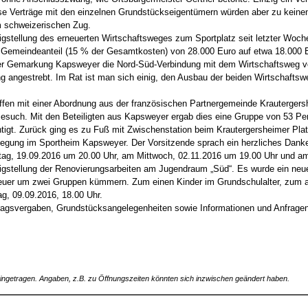
 Verträge mit den einzelnen Grundstückseigentümern würden aber zu keinen w
m schweizerischen Zug.
igstellung des erneuerten Wirtschaftsweges zum Sportplatz seit letzter Woche
te Gemeindeanteil (15 % der Gesamtkosten) von 28.000 Euro auf etwa 18.000 
der Gemarkung Kapsweyer die Nord-Süd-Verbindung mit dem Wirtschaftsweg v
 angestrebt. Im Rat ist man sich einig, den Ausbau der beiden Wirtschaft
effen mit einer Abordnung aus der französischen Partnergemeinde Krauterger
Besuch. Mit den Beteiligten aus Kapsweyer ergab dies eine Gruppe von 53 P
tigt. Zurück ging es zu Fuß mit Zwischenstation beim Krautergersheimer Pla
egung im Sportheim Kapsweyer. Der Vorsitzende sprach ein herzliches Dankesch
ag, 19.09.2016 um 20.00 Uhr, am Mittwoch, 02.11.2016 um 19.00 Uhr und am 
tigstellung der Renovierungsarbeiten am Jugendraum „Süd“. Es wurde ein neu
etreuer um zwei Gruppen kümmern. Zum einen Kinder im Grundschulalter, zum a
g, 09.09.2016, 18.00 Uhr.
ftragsvergaben, Grundstücksangelegenheiten sowie Informationen und Anfragen
 eingetragen. Angaben, z.B. zu Öffnungszeiten könnten sich inzwischen geändert haben.