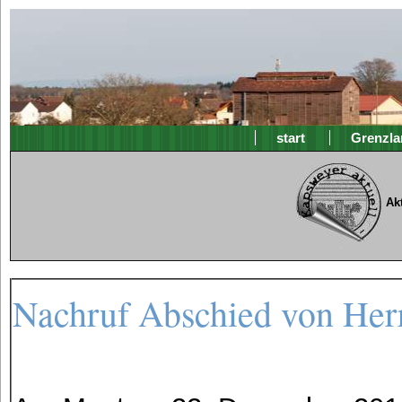
start
Grenzla
Ak
Nachruf Abschied von Herr