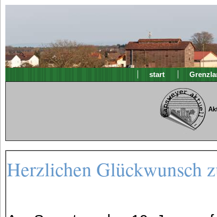
start
Grenzla
Ak
Herzlichen Glückwunsch z